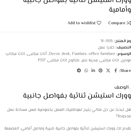
وورك استيشن ثنائية بفواصل جانبية
وأمامية
Add to wishlist
Compare
رمز المنتج:
W-006
التصنيف:
خلايا عمل
الوسوم:
office furniture
,
Funiture
,
desk
,
Decor
,
أثاث مكتبى
,
اثاث مكاتب
مودرن
,
اثاث مكتبى مدينة نصر
,
كتالوج اثاث مكتبى PDF
Share:
الوصف
وورك استيشن ثنائية بفواصل جانبية
هل تبحث عن حل مثالي يتيح لموظفيك العمل بخصوصية ضمن مساحة عمل
محدودة؟
نقدم لك وورك استيشن ثنائية بفواصل جانبية كبيرة وفاصل أمامي، المصممة