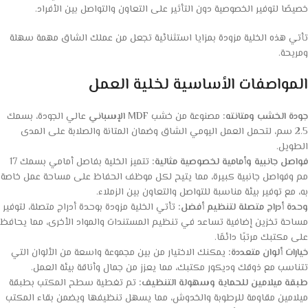
خصيصًا لتوفير الخصوصية دون التأثير على التعاون والتواصل بين الأفراد.
تأتي هذه الخلية مزودة بمزايا استثنائية تجعل من عملك الشاق مهمة سهلة
ومريحة.
المواصفات الأساسية لخلية العمل
جودة الخشب ومتانته:
مصنوعة من خشب
MDF الإسباني
عالي الجودة، بسمك
2.5 سم، لتحمل العمل اليومي الشاق وضمان المتانة والصلابة على المدى
الطويل.
فواصل جانبية وأمامية لخصوصية مثالية:
تتميز الخلية بفاصل أمامي بسمك 17
مم وفواصل جانبية كبيرة، مما يتيح لكل موظف الحفاظ على مساحة عمل خاصة
به، مع توفير بيئة مناسبة للتواصل والتعاون بين الزملاء.
وحدة أدراج متصلة لتنظيم أفضل:
تأتي الخلية مزودة بوحدة أدراج متصلة، لتوفير
مساحة تخزين إضافية تساعد في تنظيم المستندات والمواد الأخرى، مما يحافظ
على مكتبك مرتبًا دائمًا.
خيارات ألوان متعددة:
يمكنك الاختيار من بين مجموعة واسعة من الألوان التي
تتناسب مع ذوقك وديكور مكتبك، مما يعزز من جمال وأناقة بيئة العمل.
طبقة ميلامين للحماية وسهولة التنظيف:
تم تغطية سطح المكتب بطبقة
ميلامين مقاومة للرطوبة والخدوش، مما يسهل تنظيفها ويضمن بقاء المكتب