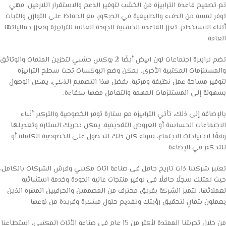
تم تصميم قاعدة الترابيزة من الخشب لتوفير الدعم والاستقرار اللازمين. فهي
توفر لمسة من الدفء والطبيعية في الديكور، مع الحفاظ على التوازن والثبات
أثناء الاستخدام. تعزز القاعدة الخشبية الجودة العالية للترابيزة وتعزز جمالياتها
العامة.
تضم ترابيزة اجتماعات لون ابيض أيضًا 2 بوكس خشبي لتخزين الملفات والوثائق
والمستلزمات المكتبية الأخرى. يمكن وضع البوكسات تحت سطح الترابيزة
لتوفير مساحة عمل نظيفة ومرتبة. بفضل هذا التصميم الذكي، يمكن الوصول
بسهولة إلى المستلزمات المهمة والتعامل معها بكفاءة.
بالإضافة إلى ذلك، تأتي الترابيزة مع ستارة توفر الخصوصية والتركيز أثناء
الاجتماعات الحساسة أو العروض التقديمية. يمكن تحريك الستارة وتعديلها
وفقًا لاحتياجات الاجتماع، سواء كان ذلك للحصول على الخصوصية الكاملة أو
للتحكم في الإضاءة
تعتبر شركتنا ذات تاريخ حافل في صناعة اثاث مكتبي وفرش الشركات بالكامل،
حيث تمتلك سجلًا حافلًا في توفير منتجات عالية الجودة وخدمة استثنائية
لعملائها. تتميز الشركة بفريق محترف من المصممين والحرفيين المهرة الذين
يعملون بتفانٍ لتحقيق رؤيتك وتقديم حلول مبتكرة وفريدة من نوعها
من خلال تجربتنا الممتدة لأكثر من 15 عام في صناعة الأثاث المكتبي، استطاعنا