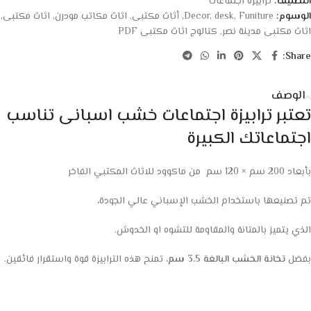
التصنيف:
ترابيزة اجتماعات
الوسوم:
Funiture
,
desk
,
Decor
,
أثاث مكتبى
,
اثاث مكاتب مودرن
,
اثاث مكتبى
,
اثاث مكتبى مدينة نصر
,
كتالوج اثاث مكتبى PDF
Share:
الوصف
تعتبر ترابيزة اجتماعات خشب اسبانى تناسب
اجتماعاتك الكبيرة
بأبعاد 200 سم × 120 سم من ماكوود للاثاث المكتبي الفاخر
تم تصنيعها باستخدام الخشب الإسباني عالي الجودة،
الذي يتميز بالمتانة والمقاومة للتشوه او الخدوش.
بفضل
تخانة الخشب البالغة 3.5 سم
، تمنح هذه الترابيزة قوة واستقرار فائقين.