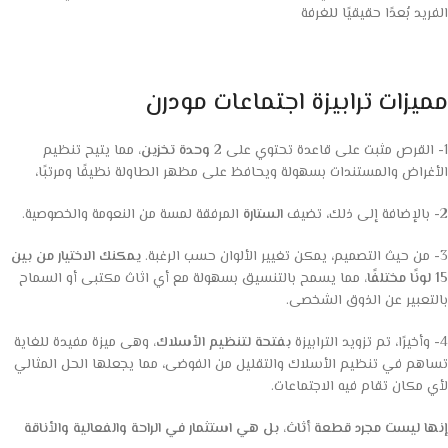
الفريد بُعدًا حقيقيًا للغرفة
مميزات ترابيزة اجتماعات مودرن
1- القرص مثبت على قاعدة تحتوي على
2
وحدة تخزين،
مما يتيح تنظيم
الأغراض والمستندات بسهولة ويحافظ على مظهر الطاولة نظيفًا ومرتبًا،
2- بالإضافة إلى ذلك، تضيف
الستارة
المرفقة لمسة من النعومة والخصوصية.
3- من حيث التصميم، يمكن تغيير الألوان حسب الرغبة.
يمكنك الاختيار من بين
15 لونًا مختلفًا،
مما يسمح بالتنسيق بسهولة مع أي اثاث مكتبى أو السماح
بالتعبير عن الذوق الشخصى.
4- وأخيرًا، تم تزويد الترابيزة
بفتحة لتنظيم الأسلاك،
وهى ميزة مفيدة للغاية
تساهم في تنظيم الأسلاك والتقليل من الفوضى، مما يجعلها الحل المثالي
لأي مكان تقام فيه الاجتماعات.
إنها ليست مجرد قطعة أثاث، بل هي استثمار في الراحة والفعالية والأناقة