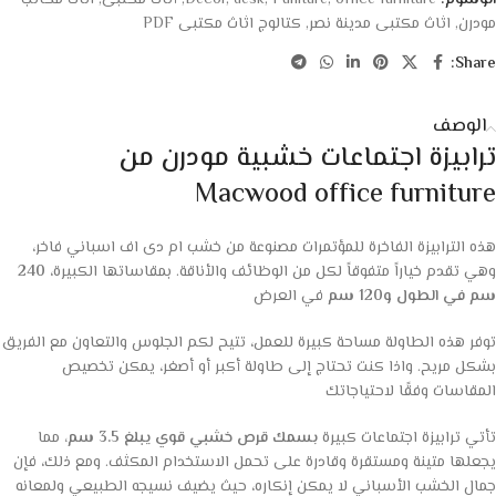
الوسوم:
office furniture
,
Funiture
,
desk
,
Decor
,
أثاث مكتبى
,
اثاث مكاتب
مودرن
,
اثاث مكتبى مدينة نصر
,
كتالوج اثاث مكتبى PDF
Share:
الوصف
ترابيزة اجتماعات خشبية مودرن من
Macwood office furniture
هذه الترابيزة الفاخرة للمؤتمرات مصنوعة من خشب ام دى اف اسباني فاخر،
وهي تقدم خياراً متفوقاً لكل من الوظائف والأناقة. بمقاساتها الكبيرة،
240
سم في الطول و120 سم
في العرض
توفر هذه الطاولة مساحة كبيرة للعمل، تتيح لكم الجلوس والتعاون مع الفريق
بشكل مريح. واذا كنت تحتاج إلى طاولة أكبر أو أصغر، يمكن تخصيص
المقاسات وفقًا لاحتياجاتك
تأتي ترابيزة اجتماعات كبيرة
بسمك قرص خشبي قوي يبلغ 3.5 سم،
مما
يجعلها متينة ومستقرة وقادرة على تحمل الاستخدام المكثف. ومع ذلك، فإن
جمال الخشب الأسباني لا يمكن إنكاره، حيث يضيف نسيجه الطبيعي ولمعانه