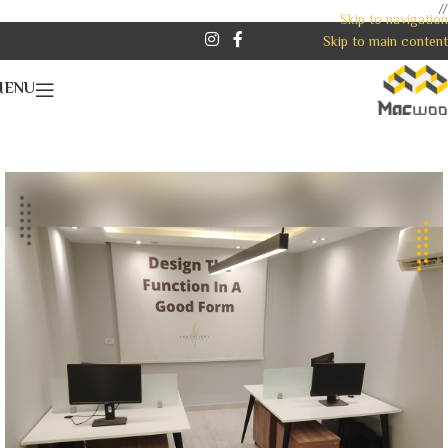
//
Skip to navigation
Skip to main content
MENU