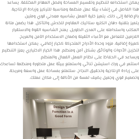
يمكن استخدامه لتنظيم وتقسيم المساحة وفصل المهام المختلفة. يساعد
هذا الفاصل في إنشاء بيئة عمل منظمة ومناسبة للتركيز وزيادة الإنتاجية.
بالإضافة إلى ذلك، يتميز خلية العمل بشاسيه معدني قوي ومتين.
يتميز بتقنية دهان الكترو ستاتيك المقاوم للخدش والتآكل. هذا يضمن متانة
المكتب واستدامته على المدى الطويل. يمنح الشاسيه القوة والاستقرار
اللازمين للتعامل مع الأعباء الثقيلة وضمان الاستخدام الآمن والمريح.
كميزة إضافية، مزود وحدة الأدراج المتحركة كخيار إضافي. يمكن استخدامها
لتخزين الأدوات والوثائق بشكل آمن ومنظم. هذا الخيار الاختياري يعزز التنظيم
ويساعد في الحفاظ على نظام العمل الفعال والمنظم.
استثمر في ورك استيشن ثنائي واستمتع ببيئة عمل متطورة ومنظمة تساعدك
على زيادة الإنتاجية وتحقيق النجاح. ستتمتع بمساحة عمل واسعة ومريحة،
وتصميم قوي وجميل يضيف لمسة من الأناقة إلى مكان عملك.