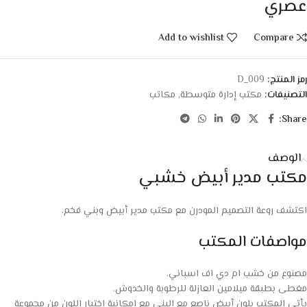
عصري
Add to wishlist
Compare
رمز المنتج:
D_009
التصنيفات:
مكتب إدارة متوسطة
,
مكاتب
Share:
الوصف
مكتب مدير أبيض خشبي
اكتشف روعة التصميم المودرن مع مكتب مدير أبيض وبني فخم.
مواصفات المكتب
مصنوع من خشب ام دي اف اسباني.
مغطى بطبقة ميلامين العازلة للرطوبة والخدوش.
يأتي المكتب بلون أبيض ناصع مع البني مع إمكانية اختيار اللون من مجموعة