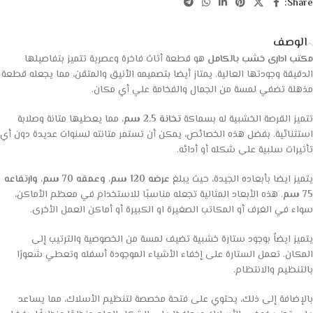
Share:
الوصف
مكتب ادارى خشب بالكامل
هو قطعة أثاث فاخرة وعصرية تتميز بتفاصيلها
الدقيقة وجودتها العالية. يمتاز أيضا بتصميمه الأنيق والمتقن، مما يجعله قطعة
مذهلة تضفي لمسة من الجمال والفخامة علي أي مكان.
تتميز القرصة الخشبية له بسماكة
تخانة 2.5 سم،
مما يعطيها متانة وصلابة
استثنائية. بفضل هذه الخصائص، يمكن أن تستمر متانته لسنوات عديدة دون أي
تأثيرات سلبية على شكله أو أدائه.
يتميز ايضا بأبعاده الجيدة، حيث يبلغ
عرضه 120 سم، وعمقه 70 سم، وارتفاعه
75 سم
. هذه الأبعاد المثالية تجعله مناسبًا للاستخدام في معظم الأماكن،
سواء في الغرف أو المكاتب الصغيرة او الكبيرة أو أماكن العمل الأخرى.
يتميز ايضاٌ بوجود ستارة خشبية تضيف لمسة من الخصوصية والترتيب إلى
المكان. تعمل الستارة على إخفاء الأشياء الموجودة أسفله وتعطي شعورًا
بالتنظيم والانتظام.
بالإضافة إلى ذلك، يحتوي على فتحة مخصصة لتنظيم الأسلاك، مما يساعد