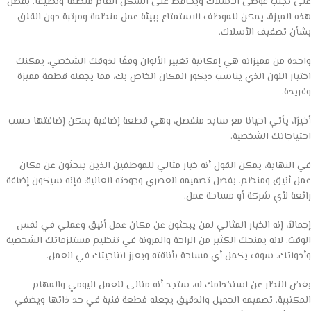
على تجنب فوضى الأسلاك ويحافظ على الشكل العام منظمًا ونظيفًا. بفضل
هذه الميزة، يمكن للموظف الاستمتاع ببيئة عمل منظمة ومرتبة دون القلق
بشأن تصفيف الأسلاك.
واحدة من مميزاته هي إمكانية تغيير الألوان وفقًا لذوقك الشخصي. يمكنك
اختيار اللون الذي يناسب ديكور المكان الخاص بك، مما يجعله قطعة مميزة
وفريدة.
أخيرًا، يأتي احيانا مع سايد منفصل، وهي قطعة إضافية يمكن إضافتها حسب
احتياجاتك الشخصية.
في النهاية، يمكن القول أنه خيار مثالي للموظفين الذين يبحثون عن مكان
عمل أنيق ومنظم. بفضل تصميمه العصري وجودته العالية، فإنه سيكون إضافة
رائعة لأي شركة أو مساحة عمل.
إجمالاً، إنه الخيار المثالي لمن يبحثون عن مكان عمل أنيق وعملي في نفس
الوقت. لانه يمنحك الكثير من الراحة والمرونة في تنظيم مستلزماتك الشخصية
وأدواتك. سوف يكمل أي مساحة بأناقته ويعزز انتاجيتك في العمل.
بغض النظر عن استخدامك له، ستجد أنه مثالى للعمل اليومي والمهام
المكتبية. تصميمه الجميل والدقيق يجعله قطعة فنية في حد ذاتها ويضفي