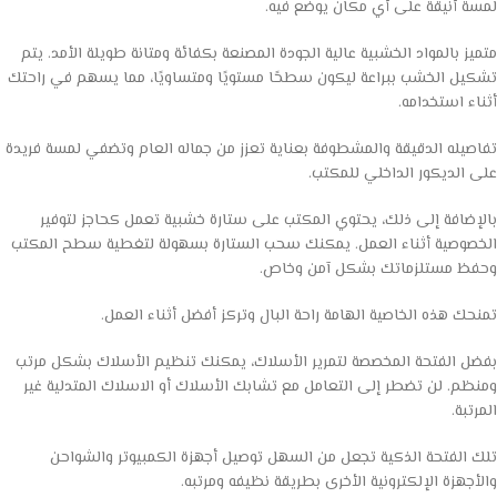
لمسة أنيقة على أي مكان يوضع فيه.
متميز بالمواد الخشبية عالية الجودة المصنعة بكفائة ومتانة طويلة الأمد. يتم
تشكيل الخشب ببراعة ليكون سطحًا مستويًا ومتساويًا، مما يسهم في راحتك
أثناء استخدامه.
تفاصيله الدقيقة والمشطوفة بعناية تعزز من جماله العام وتضفي لمسة فريدة
على الديكور الداخلي للمكتب.
بالإضافة إلى ذلك، يحتوي المكتب على ستارة خشبية تعمل كحاجز لتوفير
الخصوصية أثناء العمل. يمكنك سحب الستارة بسهولة لتغطية سطح المكتب
وحفظ مستلزماتك بشكل آمن وخاص.
تمنحك هذه الخاصية الهامة راحة البال وتركز أفضل أثناء العمل.
بفضل الفتحة المخصصة لتمرير الأسلاك، يمكنك تنظيم الأسلاك بشكل مرتب
ومنظم. لن تضطر إلى التعامل مع تشابك الأسلاك أو الاسلاك المتدلية غير
المرتبة.
تلك الفتحة الذكية تجعل من السهل توصيل أجهزة الكمبيوتر والشواحن
والأجهزة الإلكترونية الأخرى بطريقة نظيفه ومرتبه.