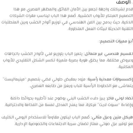
الوصف
قدم لشركتك واجهة تجمع بين الأمان الفائق والمظهر العصري مع هذا
التصميم المبتكر للأبواب الخشبية. صُمم هذا الباب ليناسب مقرات الشركات
الذكية، حيث يدمج بين الفن الهندسي في توزيع ألواح الخشب وبين المتطلبات
التقنية الحديثة لبيئات العمل المتطورة.
أبرز مميزات التصميم:
تقسيم هندسي غير متماثل
: يتميز الباب بتوزيع فني لألواح الخشب باتجاهات
وعروض مختلفة، مما يخلق هوية بصرية متميزة تكسر الشكل التقليدي للأبواب
المكتبية.
إكسسوارات معدنية رأسية
: مزود بمقبض طولي فضي بتصميم “مينيماليست”
يتماشى مع الخطوط الرأسية للباب ويعزز من طابعه العصري.
تضاد لوني فاخر
: يبرز دفء الخشب البني بوضوح عند تأطيره بحوائط داكنة
وإضاءة “سبوت لايت” مركزة، مما يمنح المدخل لمسة من الفخامة والاحترافية.
هيكل متين وعزل مثالي
: صُمم الباب ليكون مقاوماً للاستخدام اليومي الكثيف
مع توفير عزل صوتي ممتاز لضمان سرية الاجتماعات والخصوصية الإدارية.