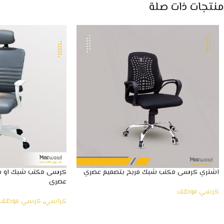
منتجات ذات صلة
اشتري كرسى مكتب شبك مريح بتصميم عصري
كرسى مكتب شبك او جل
عصرى
كرسي موظف
كراسي
,
كرسي موظف