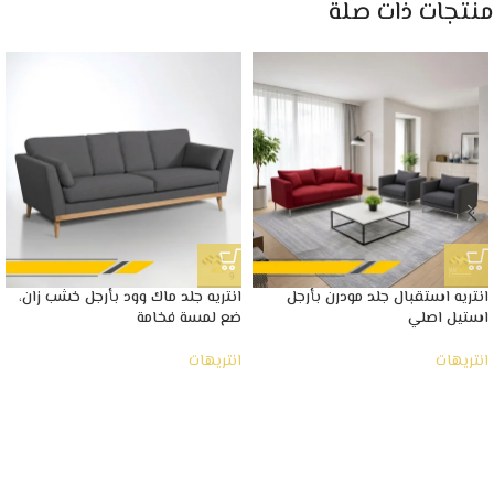
منتجات ذات صلة
انتريه استقبال جلد مودرن بأرجل
انتريه جلد ماك وود بأرجل خشب زان،
استيل اصلي
ضع لمسة فخامة
انتريهات
انتريهات