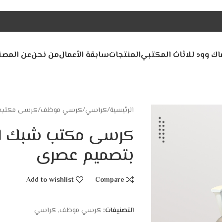
اك وود للاثاث المكتبي
المنتجات
سابقة الأعمال
من نحن
عن المصن
الرئيسية
كراسي
كرسي موظف
كرسى مكتب ش
كرسى مكتب شبك او 
بتصميم عصرى
Add to wishlist
Compare
التصنيفات:
كرسي موظف
,
كراسي