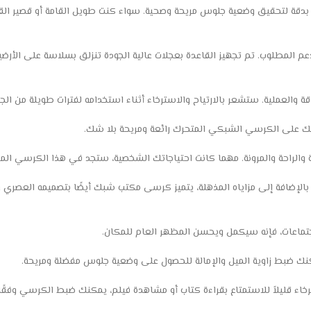
 بدقة لتحقيق وضعية جلوس مريحة وصحية. سواء كنت طويل القامة أو قصير القام
دعم المطلوب. تم تجهيز القاعدة بعجلات عالية الجودة تنزلق بسلاسة على الأرض
والعملية. ستشعر بالارتياح والاسترخاء أثناء استخدامه لفترات طويلة من ال
ك على الكرسي الشبكي المتحرك رائعة ومريحة بلا شك.
 والراحة والمرونة. مهما كانت احتياجاتك الشخصية، ستجد في هذا الكرسي المت
الإضافة إلى مزاياه المذهلة، يتميز كرسى مكتب شبك أيضًا بتصميمه العصري و
ماعات، فإنه سيكمل ويحسن المظهر العام للمكان.
يمكنك ضبط زاوية الميل والإمالة للحصول على وضعية جلوس مفضلة ومريحة.
 قليلاً للاستمتاع بقراءة كتاب أو مشاهدة فيلم، يمكنك ضبط الكرسي وفقًا