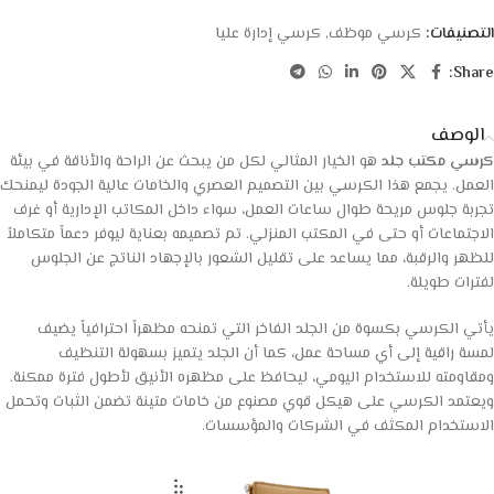
التصنيفات:
كرسي موظف
,
كرسي إدارة عليا
Share:
الوصف
كرسي مكتب جلد
هو الخيار المثالي لكل من يبحث عن الراحة والأناقة في بيئة
العمل. يجمع هذا الكرسي بين التصميم العصري والخامات عالية الجودة ليمنحك
تجربة جلوس مريحة طوال ساعات العمل، سواء داخل المكاتب الإدارية أو غرف
الاجتماعات أو حتى في المكتب المنزلي. تم تصميمه بعناية ليوفر دعماً متكاملاً
للظهر والرقبة، مما يساعد على تقليل الشعور بالإجهاد الناتج عن الجلوس
لفترات طويلة.
يأتي الكرسي بكسوة من الجلد الفاخر التي تمنحه مظهراً احترافياً يضيف
لمسة راقية إلى أي مساحة عمل، كما أن الجلد يتميز بسهولة التنظيف
ومقاومته للاستخدام اليومي، ليحافظ على مظهره الأنيق لأطول فترة ممكنة.
ويعتمد الكرسي على هيكل قوي مصنوع من خامات متينة تضمن الثبات وتحمل
الاستخدام المكثف في الشركات والمؤسسات.