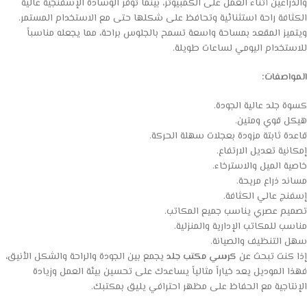
والذراعين أثناء العمل على الكمبيوتر، بينما توفر الوسادة الإسفنجية عالية
الكثافة راحة استثنائية وتحافظ على شكلها حتى مع الاستخدام المستمر.
ويتميز المقعد بمساحة واسعة تسمح بالجلوس براحة، مما يجعله مناسباً
للاستخدام اليومي لساعات طويلة.
المواصفات:
كسوة جلد عالية الجودة.
هيكل قوي ومتين.
قاعدة ثابتة مزودة بعجلات سهلة الحركة.
إمكانية تعديل الارتفاع.
خاصية الميل والاسترخاء.
مساند ذراع مريحة.
إسفنج عالي الكثافة.
تصميم عصري يناسب جميع المكاتب.
مناسب للمكاتب الإدارية والمنزلية.
سهل التنظيف والصيانة.
إذا كنت تبحث عن
كرسي مكتب جلد
يجمع بين الجودة والراحة والشكل الأنيق،
فهذا الموديل يعد خياراً مثالياً يساعدك على تحسين بيئة العمل وزيادة
الإنتاجية مع الحفاظ على مظهر احترافي يليق بمكتبك.