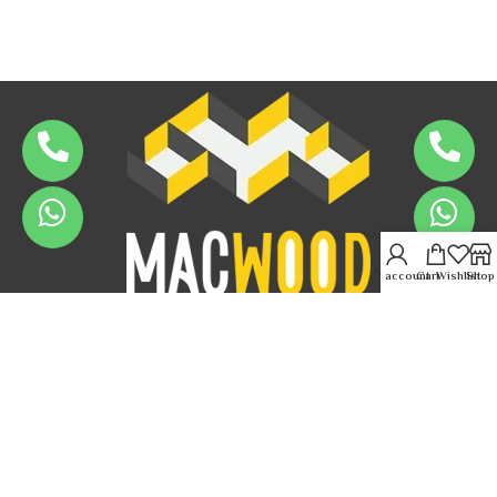
My account
Cart
Wishlist
Shop
MacWood | ب . ض: 308ـ976ـ720| س . ت: 90715
2023 تصميم
Ad2-