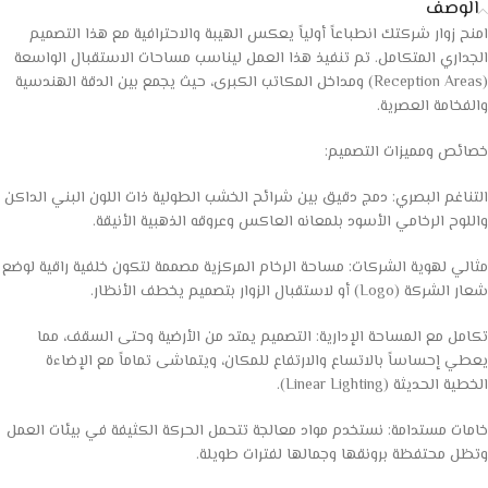
الوصف
امنح زوار شركتك انطباعاً أولياً يعكس الهيبة والاحترافية مع هذا التصميم
الجداري المتكامل. تم تنفيذ هذا العمل ليناسب مساحات الاستقبال الواسعة
(Reception Areas) ومداخل المكاتب الكبرى، حيث يجمع بين الدقة الهندسية
والفخامة العصرية.
خصائص ومميزات التصميم:
التناغم البصري: دمج دقيق بين شرائح الخشب الطولية ذات اللون البني الداكن
واللوح الرخامي الأسود بلمعانه العاكس وعروقه الذهبية الأنيقة.
مثالي لهوية الشركات: مساحة الرخام المركزية مصممة لتكون خلفية راقية لوضع
شعار الشركة (Logo) أو لاستقبال الزوار بتصميم يخطف الأنظار.
تكامل مع المساحة الإدارية: التصميم يمتد من الأرضية وحتى السقف، مما
يعطي إحساساً بالاتساع والارتفاع للمكان، ويتماشى تماماً مع الإضاءة
الخطية الحديثة (Linear Lighting).
خامات مستدامة: نستخدم مواد معالجة تتحمل الحركة الكثيفة في بيئات العمل
وتظل محتفظة برونقها وجمالها لفترات طويلة.