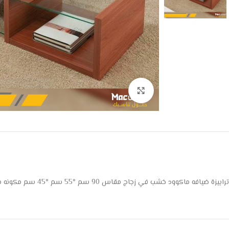
Click to enlarge
ترابيزة ضيافه ماكوود خشب في زجاج مقاس 90 سم *55 سم *45 سم مكونه من 2 رف زجاج و 2 رف خشب (متاح تغيير الالوان )