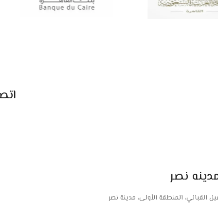
اتص
دينه نصر