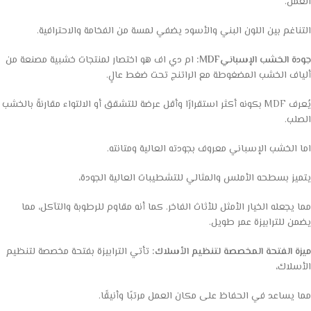
العمل.
التناغم بين اللون البني والأسود يضفي لمسة من الفخامة والاحترافية.
جودة الخشب الإسباني
MDF
:
ام دي اف هو اختصار لمنتجات خشبية مصنعة من
ألياف الخشب المضغوطة مع الراتنج تحت ضغط عالٍ.
يُعرف MDF بكونه أكثر استقرارًا وأقل عرضة للتشقق أو الالتواء مقارنةً بالخشب
الصلب.
اما الخشب الإسباني معروف بجودته العالية ومتانته.
يتميز بسطحه الأملس والمثالي للتشطيبات العالية الجودة،
مما يجعله الخيار الأمثل للأثاث الفاخر. كما أنه مقاوم للرطوبة والتآكل، مما
يضمن للترابيزة عمر طويل.
ميزة الفتحة المخصصة لتنظيم الأسلاك:
تأتي الترابيزة بفتحة مخصصة لتنظيم
الأسلاك،
مما يساعد في الحفاظ على مكان العمل مرتبًا وأنيقًا.