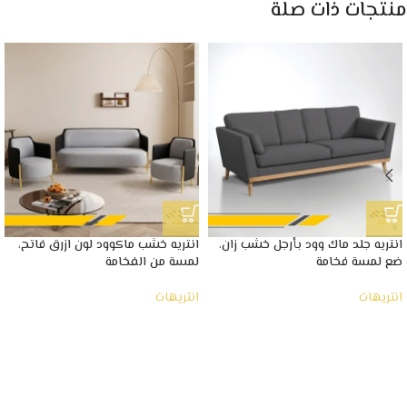
منتجات ذات صلة
انتريه جلد ماك وود بأرجل خشب زان،
انتريه خشب ماكوود لون ازرق فاتح،
ضع لمسة فخامة
لمسة من الفخامة
انتريهات
انتريهات