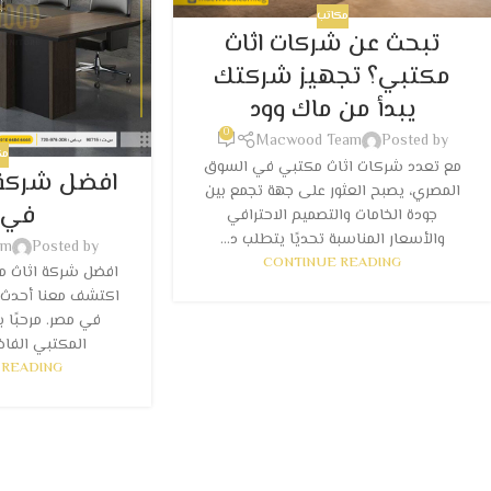
مكاتب
تبحث عن شركات اثاث
مكتبي؟ تجهيز شركتك
يبدأ من ماك وود
0
Macwood Team
Posted by
مك
مع تعدد شركات اثاث مكتبي في السوق
افضل شركة 
المصري، يصبح العثور على جهة تجمع بين
في 
جودة الخامات والتصميم الاحترافي
والأسعار المناسبة تحديًا يتطلب د...
am
Posted by
CONTINUE READING
اكتشف معنا أحدث ص
في مصر. مرحبًا 
المكتبي الفاخر
 READING