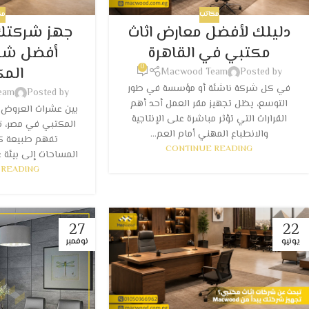
مكاتب
مك
دليلك لأفضل معارض اثاث
جهز شركتك
مكتبي في القاهرة
أفضل شرك
0
الم
Macwood Team
Posted by
في كل شركة ناشئة أو مؤسسة في طور
eam
Posted by
التوسع، يظل تجهيز مقر العمل أحد أهم
بين عشرات العروض 
القرارات التي تؤثر مباشرة على الإنتاجية
المكتبي في مصر، ت
والانطباع المهني أمام العم...
تفهم طبيعة كل
CONTINUE READING
المساحات إلى بيئة ع
 READING
27
22
يونيو
نوفمبر