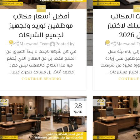
اتب
مكاتب
 المكاتب
أفضل أسعار مكاتب
ليلك لاختيار
موظفين توريد وتجهيز
20
لجميع الشركات
0
0
Macwood Team
Posted by
Macwood T
لى بناء بيئة عمل
في كل شركة ناجحة، لا يبدأ التفوق من
لموظفين على زيادة
المنتج فقط، بل من المكان الذي يُصنع
ورة مميزة عن شركتك
فيه هذا النجاح. فالمكتب ليس مجرد
اختيار مستلزمات ...
قطعة أثاث، بل مساحة تتحرك فيها...
CONTINUE READING
CONTINUE
28
يونيو