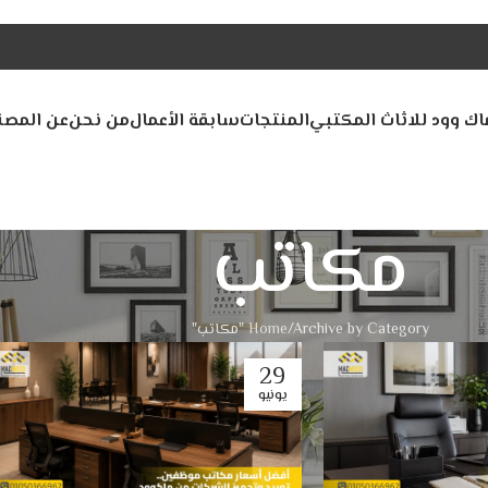
اك وود للاثاث المكتبي
المنتجات
سابقة الأعمال
من نحن
عن المصن
مكاتب
Archive by Category "مكاتب"
Home
29
يونيو