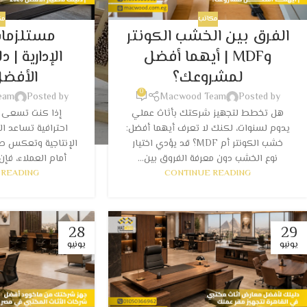
مكاتب
مك
الفرق بين الخشب الكونتر
مستلزمات
وMDF | أيهما أفضل
الإدارية | د
لمشروعك؟
الأفضل 26
0
eam
Posted by
Macwood Team
Posted by
هل تخطط لتجهيز شركتك بأثاث عملي
إذا كنت تسعى إ
يدوم لسنوات، لكنك لا تعرف أيهما أفضل:
احترافية تساعد ا
خشب الكونتر أم MDF؟ قد يؤدي اختيار
الإنتاجية وتعكس ص
نوع الخشب دون معرفة الفروق بين...
أمام العملاء، فإن 
 READING
CONTINUE READING
28
29
يونيو
يونيو