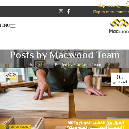
//
Skip to navigation
Skip to main content
MENU
Posts by
Macwood Team
Home
Articles Posted by Macwood Team
05
أغسطس