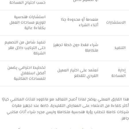
أو تصميم خاص
حسب احتياج المساحة
استشارات هندسية
منعدمة أو محدودة جدًا
الاستشارات
لتوزيع مساحات العمل
أثناء الشراء
بكفاءة عالية
تنفيذ شامل من التصميم
شراء فقط دون خطة تجهيز
التنفيذ
حتى التركيب داخل مقر
متكاملة
الشركة
تخطيط احترافي يضمن
إدارة
تعتمد على اختيار العميل
أفضل استغلال
المساحة
الفردي للقطع
للمساحات المكتبية
هذا الفارق العملي يوضح لماذا أصبح التعاقد مع ماكوود للاثاث المكتبي خيارًا
أكثر كفاءة من الاعتماد على المعارض التقليدية، خاصة عند تجهيز مقرات
شركات كاملة تتطلب رؤية هندسية متكاملة وليس مجرد شراء أثاث مكتبي
جاهز.