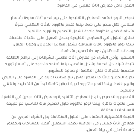
العمل داخل معارض اثاث مكتبي في القاهرة:
نموذج البيع: تعتمد المعارض التقليدية على بيع قطع أثاث مفردة بأسعار
قطاعي لكل عنصر على حدة، بينما تقدم ماكوود للاثاث المكتبي حلولًا
متكاملة ضمن منظومة واحدة تشمل التصميم والتوريد والتنفيذ.
نطاق الحلول: في المعارض التقليدية يحصل العميل على منتجات منفصلة،
بينما توفر ماكوود باقات متكاملة تشمل مكاتب المديرين، وخلايا العمل،
ومكاتب الموظفين كوحدة تصميم متكاملة.
التسعير: يؤدي الشراء من معارض اثاث مكتبي للشركات إلى تراكم التكلفة
نتيجة شراء كل قطعة بشكل منفصل، بينما تعتمد ماكوود على أسعار توريد
مخصصة للشركات تقلل التكلفة الإجمالية للمشروع.
تجربة التجهيز: غالبًا ما تقتصر اماكن بيع مكاتب ادارية في القاهرة على العرض
والبيع فقط، بينما تقدم ماكوود تجربة تجهيز كاملة تبدأ من التخطيط وتنتهي
بالتنفيذ.
التصميم والتخصيص: تركز المعارض التقليدية ومعارض اثاث مودرن في القاهرة
على منتجات جاهزة، بينما توفر ماكوود حلول تصميم مرنة تتناسب مع طبيعة
المساحات المختلفة.
القيمة التشغيلية: الاعتماد على الحلول المتكاملة بدل الشراء الفردي من
معارض اثاث مكتبي في القاهرة يضمن استغلال أفضل للمساحات وتحقيق
كفاءة أعلى في بيئة العمل.