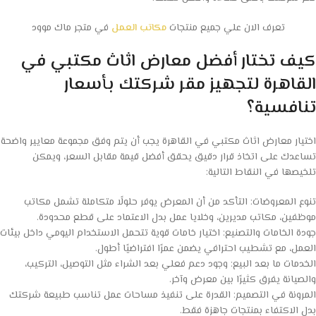
تعرف الان علي جميع منتجات
مكاتب العمل
في متجر ماك موود
كيف تختار أفضل معارض اثاث مكتبي في
القاهرة لتجهيز مقر شركتك بأسعار
تنافسية؟
اختيار معارض اثاث مكتبي في القاهرة يجب أن يتم وفق مجموعة معايير واضحة
تساعدك على اتخاذ قرار دقيق يحقق أفضل قيمة مقابل السعر، ويمكن
تلخيصها في النقاط التالية:
تنوع المعروضات: التأكد من أن المعرض يوفر حلولًا متكاملة تشمل مكاتب
موظفين، مكاتب مديرين، وخلايا عمل بدل الاعتماد على قطع محدودة.
جودة الخامات والتصنيع: اختيار خامات قوية تتحمل الاستخدام اليومي داخل بيئات
العمل، مع تشطيب احترافي يضمن عمرًا افتراضيًا أطول.
الخدمات ما بعد البيع: وجود دعم فعلي بعد الشراء مثل التوصيل، التركيب،
والصيانة يفرق كثيرًا بين معرض وآخر.
المرونة في التصميم: القدرة على تنفيذ مساحات عمل تناسب طبيعة شركتك
بدل الاكتفاء بمنتجات جاهزة فقط.