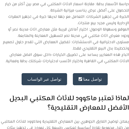
دراسة الأسعار بدقة: مقارنة اسعار الاثاث المكتبي في مصر بين أكثر من خيار
للحصول على أفضل عرض يناسب ميزانية الشركة.
الخبرة في تجهيز الشركات: التعامل مع جهة لديها خبرة في تجهيز المقرات
الإدارية وليس مجرد بيع منتجات.
الموقع وسهولة الوصول: اختيار أماكن قريبة مثل معارض اثاث مدينة نصر أو
وجود معرض اثاث مكتبي في مدينة نصر لتسهيل المعاينة والمتابعة.
مستوى الاحترافية في الاستشارات: تفضيل المعارض التي تقدم حلول تصميم
وتخطيط بدل البيع التقليدي فقط.
اتباع هذه المعايير يساعد على تضييق الخيارات داخل سوق افضل معارض
الاثاث المكتبي في القاهرة واختيار الأنسب لاحتياجات شركتك بدقة وفعالية.
تواصل معنا
تواصل عبر الواتساب
لماذا تعتبر ماكوود للاثاث المكتبي البديل
الأفضل للمعارض التقليدية؟
يمكن توضيح الفارق الجوهري بين المعارض التقليدية وماكوود للاثاث المكتبي
من خلال مجموعة نقاط أساسية تعكس طبيعة كل نموذج في تجهيز بيئات