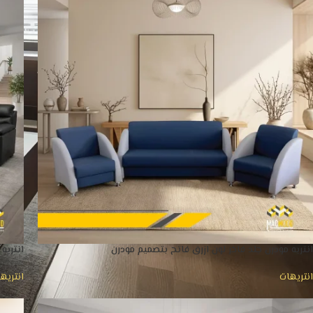
انتريه مودرن جلد فاخر لون ازرق فاتح بتصميم مودرن
انتريه
انتريهات
انتريه