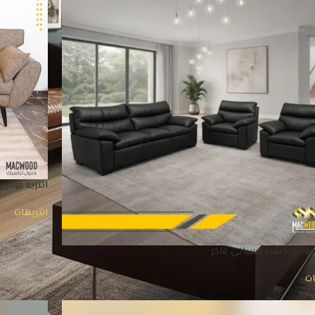
انتريه مودرن
انتريهات
 مودرن خشب إسباني فاخر
ات