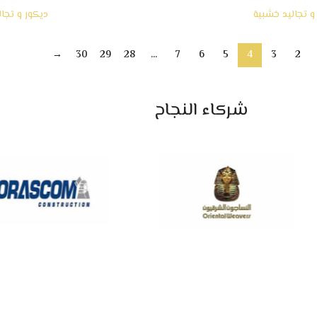
و تجاليد خشبية
ديكور و تجا
→
30
29
28
…
7
6
5
4
3
2
شركاء النجاح