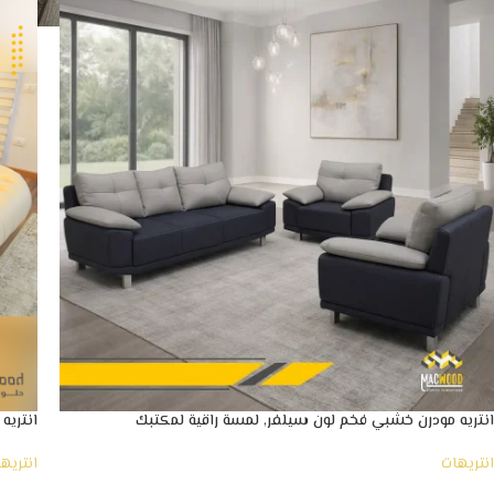
انتريه مودرن خشبي فخم لون سيلفر, لمسة راقية لمكتبك
انتريه
انتريهات
انتريه