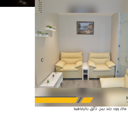
 ماك وود جلد بيج، تألّق بالرفاهية