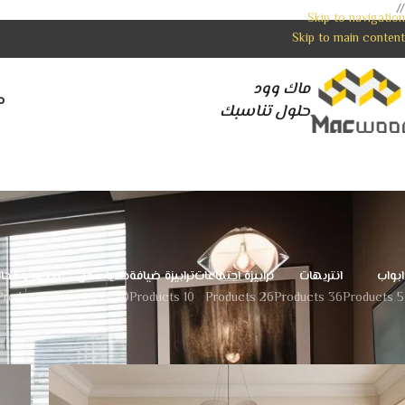
//
Skip to navigation
Skip to main content
ماك وود
م
حلول تناسبك
ابواب
انتريهات
ترابيزة اجتماعات
ترابيزة ضيافة
خلايا عمل
ديكور و تجا
10 Products
20 Products
10 Products
26 Products
36 Products
5 Products
الرئيسية
المنتجات
الصفحة 4