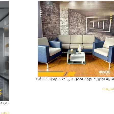
انتريه مودرن ماكوود، احصل علي احدث موديلات الاثاث
انتريهات
باب م
ابواب