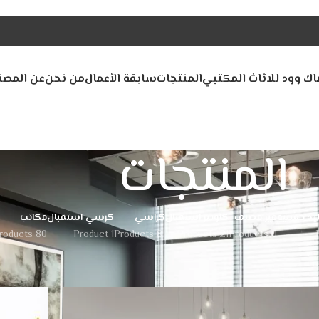
اك وود للاثاث المكتبي
المنتجات
سابقة الأعمال
من نحن
عن المصن
المنتجات
ليد خشبية
غير مصنف
كاونتر استقبال
كراسي
كرسي استقبال
مكاتب
80 Products
1 Product
81 Products
21 Products
0 Products
12
9
Show