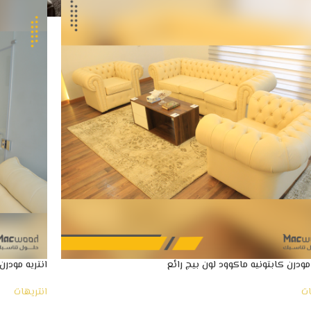
 مودرن كابتونيه ماكوود لون بيج رائع
انتريه مودرن
ات
انتريهات