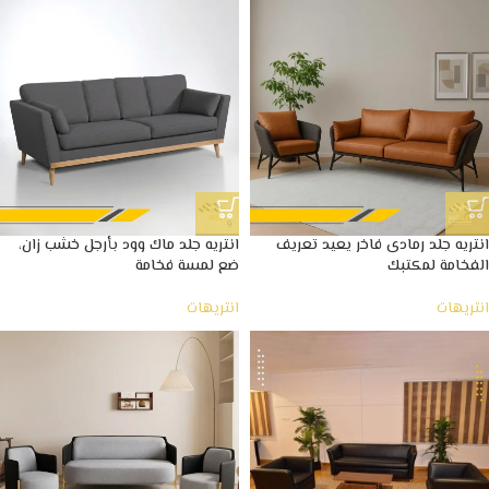
انتريه جلد رمادى فاخر يعيد تعريف
انتريه جلد ماك وود بأرجل خشب زان،
الفخامة لمكتبك
ضع لمسة فخامة
انتريهات
انتريهات