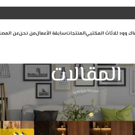
اك وود للاثاث المكتبي
المنتجات
سابقة الأعمال
من نحن
عن المصن
المقالات
Home
كراسي
اسي
 كراسي مكتب لشركتك من ماكوود
0
Macw
On يوليو 5, 2026