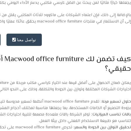
يجعلها خيارًا مثاليًا لمن يبحث عن افضل كرسي مكتبي يدعم الأداء اليومي بكفا
بالإضافة إلى ذلك، فإن اعتماد الشركات على ماكوود للاثاث المكتبي يقلل من ت
إلى أن الاستثمار في منتجات macwood office furniture يحقق عائدًا عمليًا واضحًا من خلال تحسين بيئة العمل وزيادة رضا الموظفين.
تواصل معنا
كيف
حقيقي؟
احتياجات الشركات المختلفة وتوازن بين الجودة والتكلفة، وذلك على النحو التالي
حلول تسعير مرنة:
تقدم macwood office furniture 
بجودة التصنيع أو الخامات المستخدمة، بما يجعلها مناسبة لمختلف أحجام المشر
باقات تناسب الميزانيات:
توفر الشركة باقات متعددة مصممة لتلبية احتياجات الش
تتناسب مع طبيعة الاستخدام الفعلي داخل بيئة العمل.
تحقيق التوازن بين الجودة والسعر:
تحرص rniture