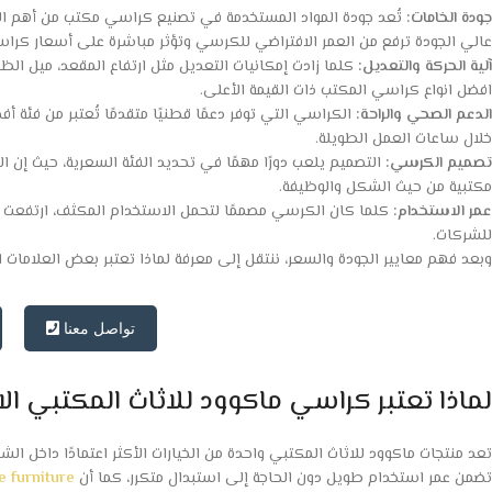
جودة الخامات:
تُعد جودة المواد المستخدمة في تصنيع كراسي مكتب من أهم العو
عالي الجودة ترفع من العمر الافتراضي للكرسي وتؤثر مباشرة على أسعار كر
آلية الحركة والتعديل:
كلما زادت إمكانيات التعديل مثل ارتفاع المقعد، ميل الظ
افضل انواع كراسي المكتب ذات القيمة الأعلى.
الدعم الصحي والراحة:
الكراسي التي توفر دعمًا قطنيًا متقدمًا تُعتبر من ف
خلال ساعات العمل الطويلة.
تصميم الكرسي:
التصميم يلعب دورًا مهمًا في تحديد الفئة السعرية، حيث إن
مكتبية من حيث الشكل والوظيفة.
عمر الاستخدام:
كلما كان الكرسي مصممًا لتحمل الاستخدام المكثف، ارتفعت 
للشركات.
وبعد فهم معايير الجودة والسعر، ننتقل إلى معرفة لماذا تعتبر بعض العلامات ال
تواصل معنا
لماذا تعتبر كراسي ماكوود للاثاث المكتبي الا
تعد منتجات ماكوود للاثاث المكتبي واحدة من الخيارات الأكثر اعتمادًا داخل ا
تضمن عمر استخدام طويل دون الحاجة إلى استبدال متكرر، كما أن
 furniture