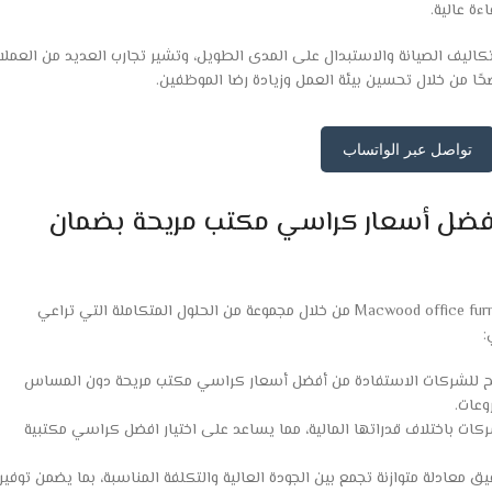
ءة عالية.
كاليف الصيانة والاستبدال على المدى الطويل، وتشير تجارب العديد من العملا
تواصل عبر الواتساب
 تضمن لك Macwood office furniture أفضل أسعار كراسي مكتب مريحة بضمان
يمكن ضمان الحصول على أفضل قيمة عند اختيار كراسي مكتب مريحة من Macwood office furniture من خلال مجموعة من الحلول المتكاملة التي تراعي
:
أنظمة تسعير مدروسة تتيح للشركات الاستفادة من أفضل أسعار كراسي مكتب مريحة دون المساس
وعات.
ركات باختلاف قدراتها المالية، مما يساعد على اختيار افضل كراسي مكتبية
macwood office fu على تحقيق معادلة متوازنة تجمع بين الجودة العالية والتكلفة المناسبة، بما يضمن توفير