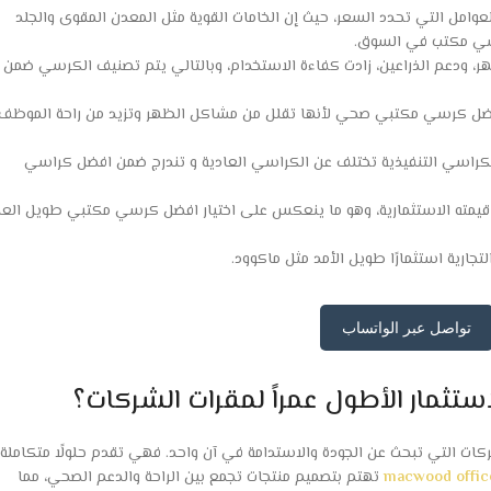
امل التي تحدد السعر، حيث إن الخامات القوية مثل المعدن المقوى والجلد
اسي مكتب في السوق.
هر، ودعم الذراعين، زادت كفاءة الاستخدام، وبالتالي يتم تصنيف الكرسي ضمن
ئة أفضل كرسي مكتبي صحي لأنها تقلل من مشاكل الظهر وتزيد من راحة الموظف
 الكراسي التنفيذية تختلف عن الكراسي العادية و تندرج ضمن افضل كراسي
قيمته الاستثمارية، وهو ما ينعكس على اختيار افضل كرسي مكتبي طويل العم
تجارية استثمارًا طويل الأمد مثل ماكوود.
تواصل عبر الواتساب
ستثمار الأطول عمراً لمقرات الشركات؟
لشركات التي تبحث عن الجودة والاستدامة في آن واحد. فهي تقدم حلولًا متكاملة
macwood office
تهتم بتصميم منتجات تجمع بين الراحة والدعم الصحي، مما