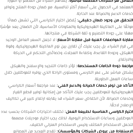
التعامل مع الشركات المصنعة مباشرة:
يساهم الشراء من المصنع أو المورد
المعتمد في الحصول على أسعار أكثر تنافسية، مع ضمان جودة المنتج وتوافر
خدمات الدعم والصيانة عند الحاجة.
التحقق من وجود ضمان حقيقي:
يُفضل اختيار الكراسي التي تشمل ضمانًا
موثقًا على الماكينة الهيدروليكية والمكونات الأساسية، لأن الضمان يعد مؤشرًا
مهمًا على جودة التصنيع و ثقة الشركة في منتجاتها.
مقارنة المواصفات الفنية قبل مقارنة الأسعار:
لا تجعل السعر العامل الوحيد
في قرار الشراء، بل يجب عليك أن تقارن بين نوع الماكينة الهيدروليكية، وقوة
الهيكل، وجودة القاعدة، وكفاءة العجلات، وخصائص التحكم في الحركة
والارتفاع.
مراجعة جودة الخامات المستخدمة:
تؤثر خامات التنجيد والإسفنج والهيكل
بشكل مباشر على عمر الكرسي ومستوى الراحة الذي يوفره للموظفين خلال
ساعات العمل الطويلة.
التأكد من توفر خدمات الصيانة والدعم الفني:
عند مراجعة أسعار الكراسي
الهيدروليكية للموظفين يجب عليك التأكد من إمكانية توفير قطع الغيار
وخدمات الصيانة، لأن انخفاض سعر الشراء قد يقابله ارتفاع كبير في تكاليف
الإصلاح لاحقًا.
اختيار الكراسي المناسبة لطبيعة العمل:
تختلف احتياجات الشركات بحسب عدد
الموظفين وساعات الاستخدام اليومية، لذلك يجب اختيار موديلات مصممة
لتحمل الاستخدام المكثف وليس الاستخدام المنزلي الخفيف.
الاستفادة من عروض الشركات والمؤسسات:
تقدم العديد من المصانع