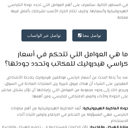
في السطور التالية، ستتعرف على أهم العوامل التي تحدد جودة الكراسي
الهيدروليكية وأسعارها، وكيف تختار الخيار الأنسب لشركتك بأفضل قيمة
ممكنة.
تواصل معنا
تواصل عبر الواتساب
ما هي العوامل التي تتحكم في أسعار
كراسي هيدروليك للمكاتب وتحدد جودتها؟
عند بدأ رحلة البحث عن أسعار كراسي موظفين هيدروليك يلاحظ الأشخاص
المقبلين على الشراء أن هناك فروق كبيرة بين المنتجات المتاحة في السوق،
ويرجع ذلك إلى وجود مجموعة من العوامل التي بإمكانها أن تؤثر بشكل مباشر
على الجودة والأداء والعمر الافتراضي للكرسي، ومن أهمها:
جودة الماكينة الهيدروليكية:
تُعد الماكينة الهيدروليكية من أهم مكونات
الكرسي، فهي المسؤولة عن التحكم في الارتفاع وتوفير الثبات أثناء
الاستخدام.
متانة الهيكل والقاعدة:
تؤثر الخامات المستخدمة في تصنيع الهيكل والقاعدة