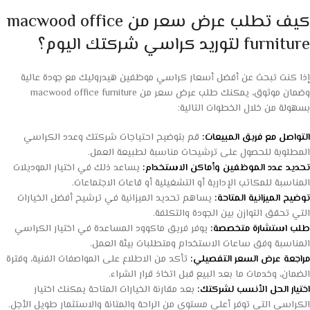
كيف تطلب عرض سعر من macwood office
furniture لتوريد كراسي شركتك اليوم؟
إذا كنت تبحث عن أفضل أسعار كراسي موظفين هيدروليك مع جودة عالية
وضمان موثوق، يمكنك طلب عرض سعر من macwood office furniture
بسهولة من خلال الخطوات التالية:
التواصل مع فريق المبيعات:
قم بتوضيح احتياجات شركتك وعدد الكراسي
المطلوبة للحصول على ترشيحات مناسبة لطبيعة العمل.
تحديد عدد الموظفين وأماكن الاستخدام:
يساعد ذلك في اختيار الموديلات
المناسبة للمكاتب الإدارية أو التشغيلية أو قاعات الاجتماعات.
توضيح الميزانية المتاحة:
يساهم تحديد الميزانية في ترشيح أفضل الخيارات
التي تحقق التوازن بين الجودة والتكلفة.
طلب استشارة متخصصة:
يوفر فريق ماكوود المساعدة في اختيار الكراسي
المناسبة وفق ساعات الاستخدام ومتطلبات بيئة العمل.
مراجعة عرض السعر التفصيلي:
تأكد من الاطلاع على المواصفات الفنية، وفترة
الضمان، وخدمات ما بعد البيع قبل اتخاذ قرار الشراء.
اختيار الحل الأنسب لشركتك:
بعد مقارنة الخيارات المتاحة يمكنك اختيار
الكراسي التي توفر أعلى مستوى من الراحة والمتانة والاستثمار طويل الأجل.