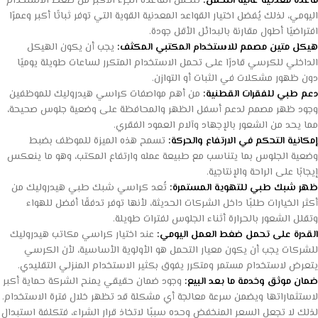
قاعدة معدنية عالية التحمل:
تتحمل القاعدة الجزء الأكبر من ضغط الاستخدام
اليومي، لذلك يُفضل اختيار القواعد المعدنية القوية التي توفر ثباتًا أكبر وعمرًا
افتراضيًا أطول مقارنة بالبدائل الأقل جودة.
هيكل متين مصمم للاستخدام المكتبي المكثف:
يجب أن يكون الهيكل
الداخلي للكرسي قادرًا على تحمل الاستخدام المتكرر لساعات طويلة يوميًا
دون ظهور مشكلات في الثبات أو التوازن.
دعم طبي للفقرات القطنية:
من أهم مواصفات كراسي هيدروليك للموظفين
وجود ظهر مصمم لدعم أسفل الظهر والمحافظة على وضعية جلوس صحيحة،
مما يحد من الشعور بالإجهاد وآلام العمود الفقري.
إمكانية التحكم في الارتفاع والحركة:
تسمح هذه الميزة للموظف بضبط
وضعية الجلوس بما يتناسب مع طبيعة عمله وارتفاع المكتب، وهو ما ينعكس
إيجابًا على الراحة والإنتاجية.
ظهر شبك طبي للتهوية المستمرة:
تُعد كراسي شبك طبي هيدروليك من
أكثر الخيارات طلبًا داخل الشركات الحديثة، لأنها توفر تدفقًا أفضل للهواء
وتقلل الشعور بالحرارة أثناء الجلوس لفترات طويلة.
القدرة على تحمل ضغط العمل اليومي:
عند اختيار كراسي مكاتب هيدروليك
للشركات يجب أن يكون معيار التحمل هو الأولوية الأساسية، لأن الكرسي
يتعرض لاستخدام مستمر ومتكرر يفوق بكثير الاستخدام المنزلي التقليدي.
ضمان موثق وخدمة ما بعد البيع:
وجود ضمان حقيقي يمنح الشركة حماية أكبر
لاستثماراتها ويضمن سرعة معالجة أي مشكلة قد تظهر خلال فترة الاستخدام.
لذلك لا تجعل السعر المنخفض وحده سببًا لاتخاذ قرار الشراء، فتكلفة استبدال