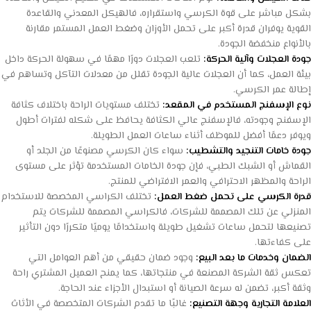
بشكل مباشر على قوة الكرسي واستقراره، فالهيكل المعدني والقاعدة
القوية يوفران قدرة أكبر على تحمل الأوزان وضغط العمل المستمر مقارنة
بالأنواع منخفضة الجودة.
جودة العجلات وآلية الحركة:
تلعب العجلات دورًا مهمًا في سهولة الحركة داخل
بيئة العمل، كما أن العجلات عالية الجودة تقلل من معدلات التآكل وتساهم في
إطالة عمر الكرسي.
نوع الإسفنج المستخدم في المقعد:
تختلف مستويات الراحة باختلاف كثافة
الإسفنج وجودته، فالإسفنج عالي الكثافة يحافظ على شكله لفترات أطول
ويوفر دعمًا أفضل للموظف أثناء ساعات العمل الطويلة.
جودة خامات التنجيد والتشطيب:
سواء كان الكرسي مصنوعًا من الجلد أو
القماش أو الشبك الطبي، فإن جودة الخامات المستخدمة تؤثر على مستوى
الراحة والمظهر الاحترافي والعمر الافتراضي للمنتج.
قدرة الكرسي على تحمل ضغط العمل:
تختلف الكراسي المخصصة للاستخدام
المنزلي عن تلك المصممة للشركات، فالكراسي المصممة للشركات يتم
تصنيعها لتحمل ساعات تشغيل طويلة واستخدامًا يوميًا متكررًا دون التأثير
على كفاءتها.
الضمان وخدمات ما بعد البيع:
وجود ضمان حقيقي من أهم العوامل التي
تعكس ثقة الشركة المصنعة في منتجاتها، كما يمنح العميل المشتري راحة
وثقة أكبر، تضمن له سرعة الصيانة أو استبدال الأجزاء عند الحاجة.
العلامة التجارية وجهة التصنيع:
غالبًا ما تقدم الشركات المتخصصة في الأثاث