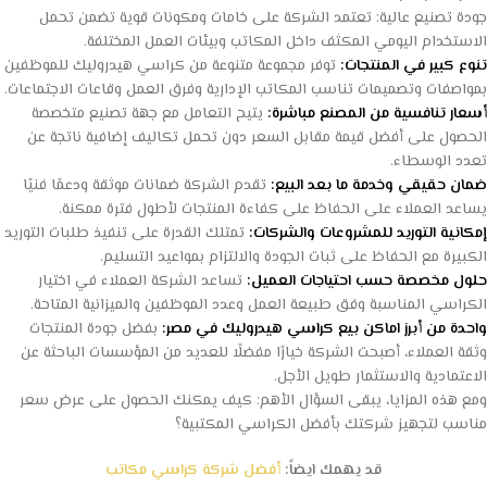
جودة تصنيع عالية: تعتمد الشركة على خامات ومكونات قوية تضمن تحمل
الاستخدام اليومي المكثف داخل المكاتب وبيئات العمل المختلفة.
تنوع كبير في المنتجات:
توفر مجموعة متنوعة من كراسي هيدروليك للموظفين
بمواصفات وتصميمات تناسب المكاتب الإدارية وفرق العمل وقاعات الاجتماعات.
أسعار تنافسية من المصنع مباشرة:
يتيح التعامل مع جهة تصنيع متخصصة
الحصول على أفضل قيمة مقابل السعر دون تحمل تكاليف إضافية ناتجة عن
تعدد الوسطاء.
ضمان حقيقي وخدمة ما بعد البيع:
تقدم الشركة ضمانات موثقة ودعمًا فنيًا
يساعد العملاء على الحفاظ على كفاءة المنتجات لأطول فترة ممكنة.
إمكانية التوريد للمشروعات والشركات:
تمتلك القدرة على تنفيذ طلبات التوريد
الكبيرة مع الحفاظ على ثبات الجودة والالتزام بمواعيد التسليم.
حلول مخصصة حسب احتياجات العميل:
تساعد الشركة العملاء في اختيار
الكراسي المناسبة وفق طبيعة العمل وعدد الموظفين والميزانية المتاحة.
واحدة من أبرز اماكن بيع كراسي هيدروليك في مصر:
بفضل جودة المنتجات
وثقة العملاء، أصبحت الشركة خيارًا مفضلًا للعديد من المؤسسات الباحثة عن
الاعتمادية والاستثمار طويل الأجل.
ومع هذه المزايا، يبقى السؤال الأهم: كيف يمكنك الحصول على عرض سعر
مناسب لتجهيز شركتك بأفضل الكراسي المكتبية؟
قد يهمك ايضاً:
أفضل شركة كراسي مكاتب