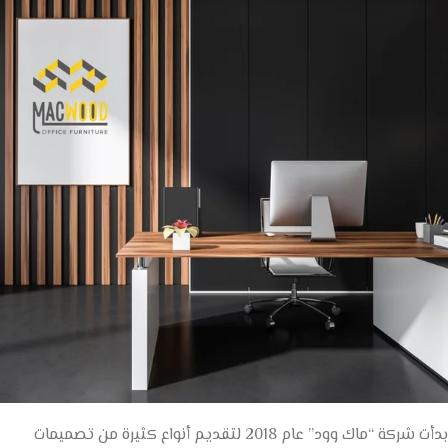
بدأت شركة “ماك وود” عام 2018 لتقديم أنواع كثيرة من تصميمات