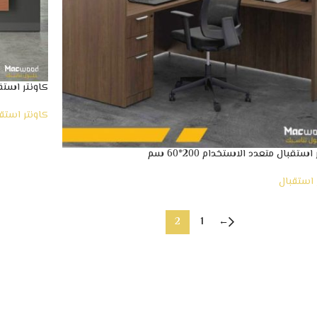
كاونتر استقبا
كاونتر استق
استقبال متعدد الاستخدام 200*60 سم
 استقبال
2
1
←