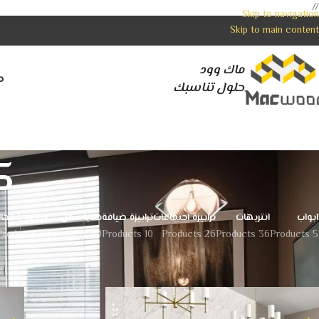
//
Skip to navigation
Skip to main content
ماك وود
م
حلول تناسبك
ك
ابواب
انتريهات
ترابيزة اجتماعات
ترابيزة ضيافة
خلايا عمل
ديكور و تجا
10 Products
20 Products
10 Products
26 Products
36 Products
5 Products
الرئيسية
كاونتر استقبال
الصفحة 2