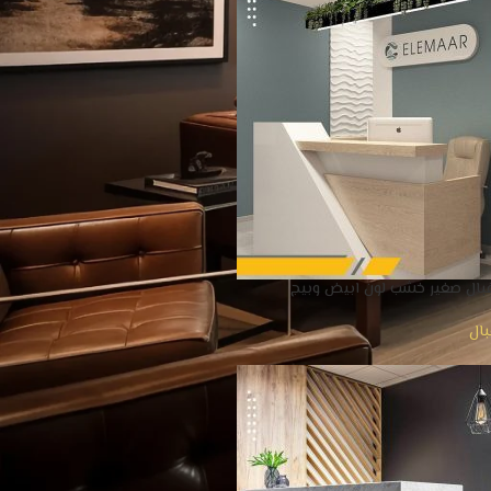
بال صغير خشب لون ابيض وبيج
بال