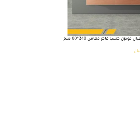
ل مودرن خشب فاخر مقاس 240*60 سم
بال