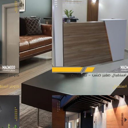
ر استقبال صغير خشب – بيج وأبيض
كاونتر استق
 استقبال
كاونتر استق