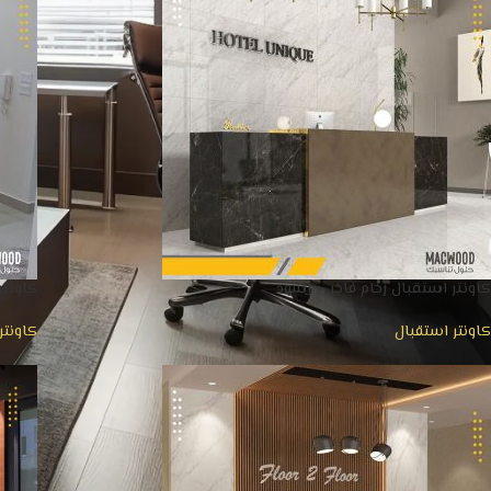
كاونتر استقبال رخام فاخر – اسود
كاونت
كاونتر استقبال
كاونتر