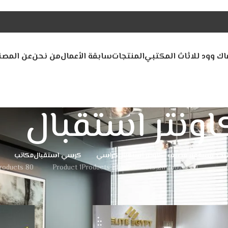
اك وود للاثاث المكتبي
المنتجات
سابقة الأعمال
من نحن
عن المصن
اونتر استقبال
ليد خشبية
غير مصنف
كاونتر استقبال
كراسي
كرسي استقبال
مكاتب
80 Products
1 Product
81 Products
21 Products
0 Products
12
9
Show