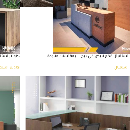
 استقبال فخم ابيض في بيج – بمقاسات متنوعة
كاونتر استق
 استقبال
كاونتر استق