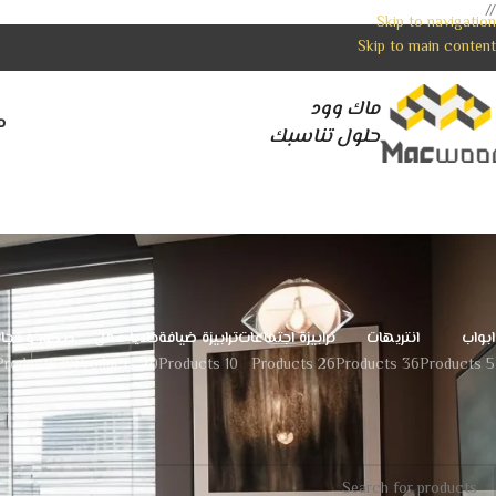
//
Skip to navigation
Skip to main content
ماك وود
م
حلول تناسبك
ابواب
انتريهات
ترابيزة اجتماعات
ترابيزة ضيافة
خلايا عمل
ديكور و تجا
10 Products
20 Products
10 Products
26 Products
36 Products
5 Products
الرئيسية
غير مصنف
لا توجد منتجات تتوافق مع اختيارك.