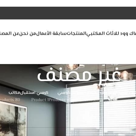
اك وود للاثاث المكتبي
المنتجات
سابقة الأعمال
من نحن
عن المصن
غير مصنف
ليد خشبية
غير مصنف
كاونتر استقبال
كراسي
كرسي استقبال
مكاتب
80 Products
1 Product
81 Products
21 Products
0 Products