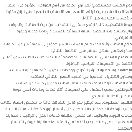
نوع الخشب المستخدم:
يُعد نوع الخامة من أهم العوامل المؤثرة في اسعار
المكاتب الخشب، حيث ترتفع الأسعار مع الأخشاب الطبيعية مثل الزان مقارنة
بالأخشاب الصناعية مثل MDF.
جودة التشطيب
: كلما ارتفع مستوى التشطيب من حيث الدهانات والحواف
والإكسسوارات، ارتفعت القيمة النهائية للمكتب وازدادت جودته وعمره
الافتراضي.
حجم المكتب وأبعاده:
تحتاج المكاتب الأكبر حجمًا إلى كمية أكبر من الخامات،
مما ينعكس بشكل مباشر على التكلفة النهائية.
التصميم الهندسي:
التصميمات المخصصة أو التنفيذ حسب الطلب تكون أعلى
تكلفة من التصميمات القياسية الجاهزة.
الإضافات والتجهيزات:
تؤثر الأدراج، ووحدات التخزين، وأنظمة إدارة الكابلات،
ومخارج الكهرباء المدمجة في تحديد السعر النهائي للمكتب.
فئة المكتب الوظيفية:
تختلف اسعار مكاتب مديرين خشب عن مكاتب
الموظفين بسبب الاعتماد على تصميمات أكثر فخامة وخامات أعلى جودة
تعكس الطابع التنفيذي.
الكمية المطلوبة:
عند تجهيز مقر كامل للشركة، غالبًا ما تنخفض اسعار مكاتب
خشب للوحدة الواحدة نتيجة الحصول على أسعار توريد خاصة للكميات الكبيرة.
خدمات التوريد والتركيب:
قد تشمل التكلفة خدمات النقل والتركيب والمعاينة
الهندسية، وهي عناصر يجب أخذها في الاعتبار عند مقارنة عروض الأسعار
المختلفة.