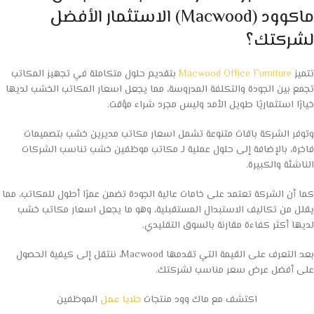
ماكوود (Macwood) الاستثمار الأفضل
لشركتك؟
تتميز
Macwood Office Furniture
بتقديم حلول متكاملة في تجهيز المكاتب
تجمع بين الجودة والتكلفة المدروسة، مما يجعل اسعار المكاتب الخشب لديها
خيارًا استثماريًا طويل الأمد وليس مجرد شراء مؤقت.
وتوفر الشركة باقات متنوعة تشمل اسعار مكاتب مديرين خشب بتصميمات
فاخرة، بالإضافة إلى حلول عملية لـ مكاتب موظفين خشب تناسب الشركات
الناشئة والكبيرة.
كما أن الشركة تعتمد على خامات عالية الجودة تضمن عمرًا أطول للمكاتب، مما
يقلل من تكاليف الاستبدال المستقبلية، وهو ما يجعل اسعار مكاتب خشب
لديها أكثر كفاءة مقارنة بالسوق التقليدي.
بعد التعرف على القيمة التي تقدمها Macwood، ننتقل إلى كيفية الحصول
على أفضل عرض سعر مناسب لشركتك.
اكتشف مع ماك وود منتجات
خلايا عمل
الموظفين