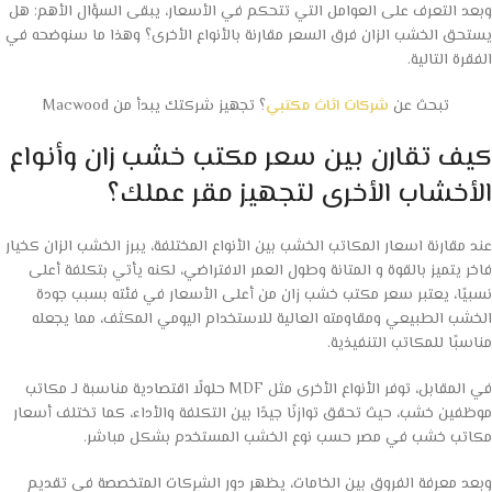
وبعد التعرف على العوامل التي تتحكم في الأسعار، يبقى السؤال الأهم: هل
يستحق الخشب الزان فرق السعر مقارنة بالأنواع الأخرى؟ وهذا ما سنوضحه في
الفقرة التالية.
تبحث عن
شركات اثاث مكتبي
؟ تجهيز شركتك يبدأ من Macwood
كيف تقارن بين سعر مكتب خشب زان وأنواع
الأخشاب الأخرى لتجهيز مقر عملك؟
عند مقارنة اسعار المكاتب الخشب بين الأنواع المختلفة، يبرز الخشب الزان كخيار
فاخر يتميز بالقوة و المتانة وطول العمر الافتراضي، لكنه يأتي بتكلفة أعلى
نسبيًا، يعتبر سعر مكتب خشب زان من أعلى الأسعار في فئته بسبب جودة
الخشب الطبيعي ومقاومته العالية للاستخدام اليومي المكثف، مما يجعله
مناسبًا للمكاتب التنفيذية.
في المقابل، توفر الأنواع الأخرى مثل MDF حلولًا اقتصادية مناسبة لـ مكاتب
موظفين خشب، حيث تحقق توازنًا جيدًا بين التكلفة والأداء، كما تختلف أسعار
مكاتب خشب في مصر حسب نوع الخشب المستخدم بشكل مباشر.
وبعد معرفة الفروق بين الخامات، يظهر دور الشركات المتخصصة في تقديم