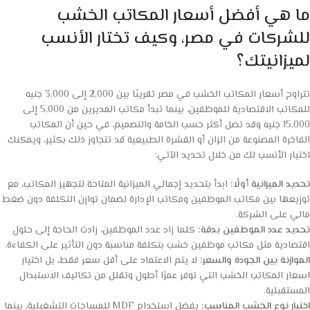
ما هي أفضل أسعار المكاتب الخشب
للشركات في مصر، وكيف تختار الأنسب
لميزانيتك؟
تتراوح أسعار المكاتب الخشب في مصر تقريبًا بين 2,000 إلى 3,000 جنيه
للمكاتب الاقتصادية للموظفين، بينما تبدأ مكاتب المديرين من 5,000 إلى
15,000 جنيه وقد تصل أكثر حسب الخامة والتصميم، في حين أن المكاتب
الفاخرة المصنوعة من الزان أو القشرة الطبيعية قد تتجاوز ذلك بكثير، ويمكنك
اختيار الأنسب لك من خلال تحديد الآتي:
تحديد الميزانية أولًا:
ابدأ بتحديد إجمالي الميزانية المتاحة لتجهيز المكاتب، مع
توزيعها بين مكاتب الموظفين ومكاتب الإدارة لضمان توازن التكلفة دون ضغط
مالي على الشركة.
تحديد عدد الموظفين بدقة:
كلما زاد عدد الموظفين، زادت الحاجة إلى حلول
اقتصادية مثل مكاتب موظفين خشب بتكلفة مناسبة دون التأثير على الكفاءة.
الموازنة بين الجودة والسعر:
لا يتم الاعتماد على أقل سعر فقط، بل اختيار
اسعار المكاتب الخشب التي توفر عمرًا أطول وتقلل من تكاليف الاستبدال
المستقبلية.
اختيار نوع الخشب المناسب:
يفضل استخدام MDF للمساحات التشغيلية، بينما